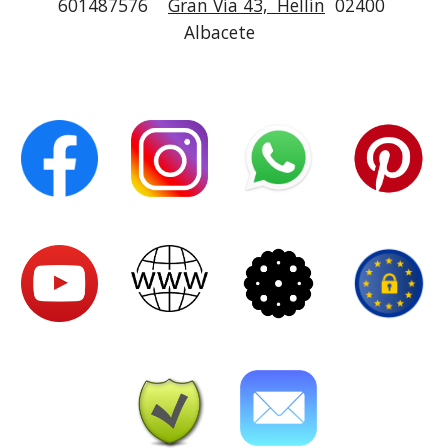
601487576
Gran Vía 43, Hellín
02400
Albacete